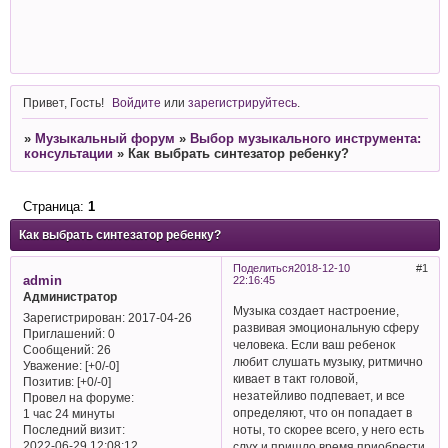
Привет, Гость!
Войдите
или
зарегистрируйтесь
.
»
Музыкальный форум
»
Выбор музыкального инструмента:
консультации
»
Как выбрать синтезатор ребенку?
Страница:
1
Как выбрать синтезатор ребенку?
Поделиться
2018-12-10
1
admin
22:16:45
Администратор
Музыка создает настроение,
Зарегистрирован
: 2017-04-26
развивая эмоциональную сферу
Приглашений:
0
человека. Если ваш ребенок
Сообщений:
26
любит слушать музыку, ритмично
Уважение:
[+0/-0]
кивает в такт головой,
Позитив:
[+0/-0]
незатейливо подпевает, и все
Провел на форуме:
определяют, что он попадает в
1 час 24 минуты
Последний визит:
ноты, то скорее всего, у него есть
2022-06-29 12:08:12
слух и пришло время приобрести